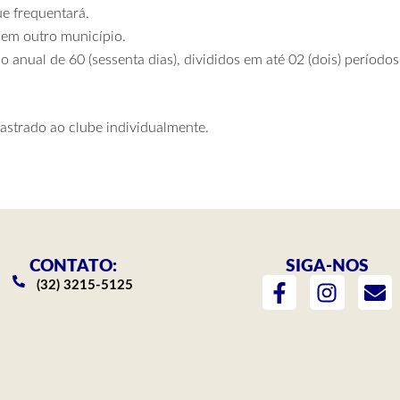
e frequentará.
 em outro município.
 anual de 60 (sessenta dias), divididos em até 02 (dois) períodos
astrado ao clube individualmente.
CONTATO:
SIGA-NOS
F
I
E
(32) 3215-5125
a
n
n
c
s
v
e
t
e
b
a
l
o
g
o