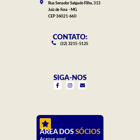
Rua Senador Salgado Filho, 313
Juiz de Fora - MG
CEP 36021-660
CONTATO:
(32) 3215-5125
SIGA-NOS
F
I
E
a
n
n
c
s
v
e
t
e
b
a
l
o
g
o
o
r
p
k
a
e
-
m
f
ÁREA DOS
SÓCIOS
Acesse aqui