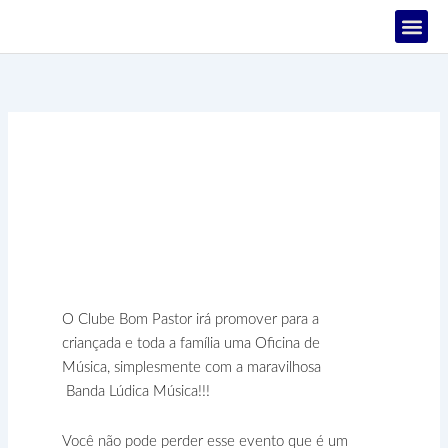
Ir
para
o
PROJETOS
conteúdo
Showficina Lúdica – 28
de Janeiro
O Clube Bom Pastor irá promover para a
criançada e toda a família uma Oficina de
Música, simplesmente com a maravilhosa
Banda Lúdica Música!!!
Você não pode perder esse evento que é um