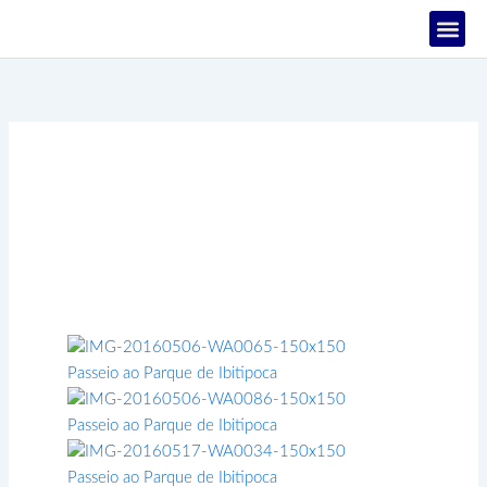
Ir
para
o
PROJETOS
conteúdo
Passeio ao Parque de
Ibitipoca