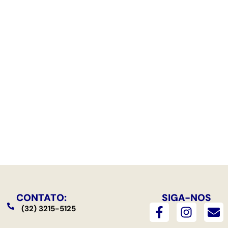
CONTATO:
SIGA-NOS
F
I
E
(32) 3215-5125
a
n
n