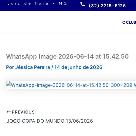
Ir
Juiz de Fora - MG
(32) 3215-5125
para
o
O CLU
conteúdo
WhatsApp Image 2026-06-14 at 15.42.50
Por
Jéssica Pereira
/
14 de junho de 2026
PREVIOUS
JOGO COPA DO MUNDO 13/06/2026