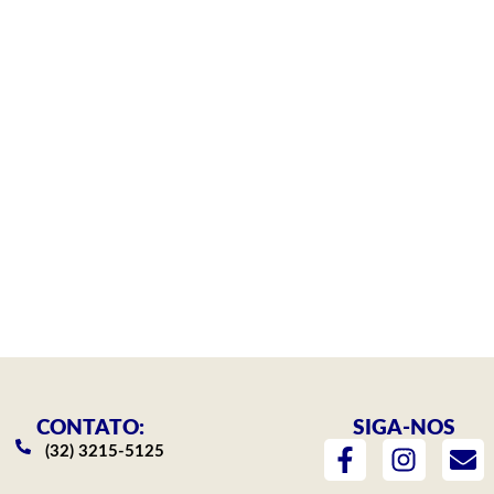
CONTATO:
SIGA-NOS
F
I
E
(32) 3215-5125
a
n
n