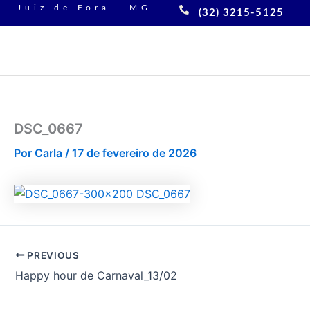
Ir
Juiz de Fora - MG
(32) 3215-5125
para
o
conteúdo
DSC_0667
Por
Carla
/
17 de fevereiro de 2026
PREVIOUS
Happy hour de Carnaval_13/02