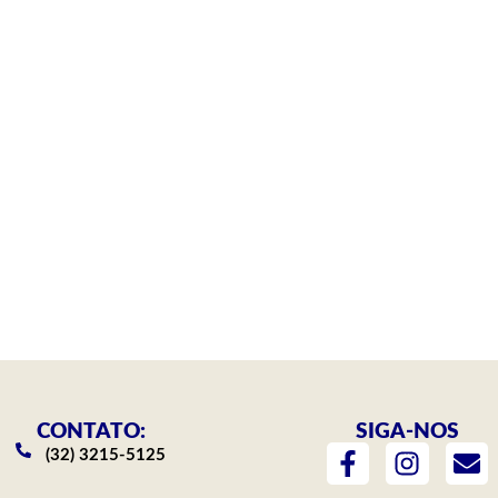
CONTATO:
SIGA-NOS
F
I
E
(32) 3215-5125
a
n
n