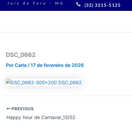
Ir
Juiz de Fora - MG
(32) 3215-5125
para
o
conteúdo
DSC_0662
Por
Carla
/
17 de fevereiro de 2026
PREVIOUS
Happy hour de Carnaval_13/02