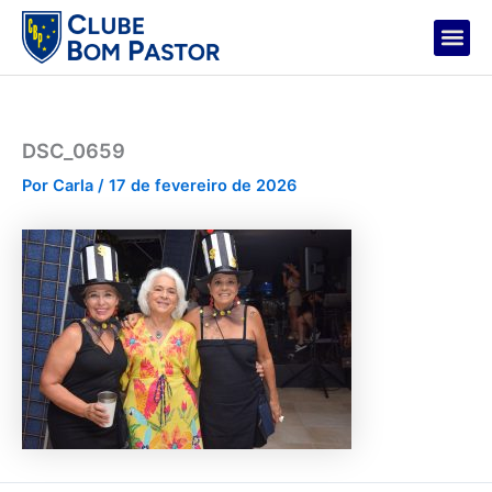
Ir
para
o
conteúdo
DSC_0659
Por
Carla
/
17 de fevereiro de 2026