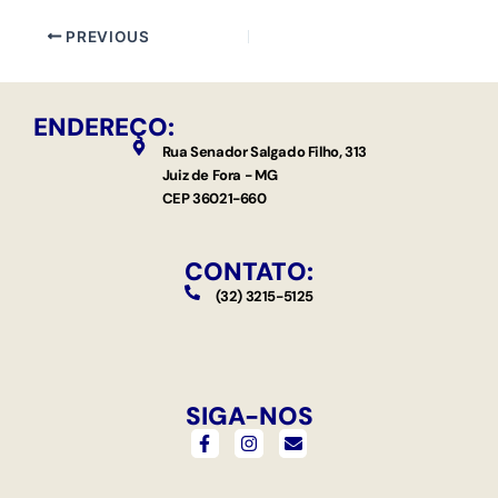
PREVIOUS
ENDEREÇO:
Rua Senador Salgado Filho, 313
Juiz de Fora - MG
CEP 36021-660
CONTATO:
(32) 3215-5125
SIGA-NOS
F
I
E
a
n
n
c
s
v
e
t
e