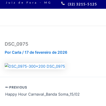
Ir
Juiz de Fora - MG
(32) 3215-5125
para
o
conteúdo
DSC_0975
Por
Carla
/
17 de fevereiro de 2026
PREVIOUS
Happy Hour Carnaval_Banda Soma_15/02