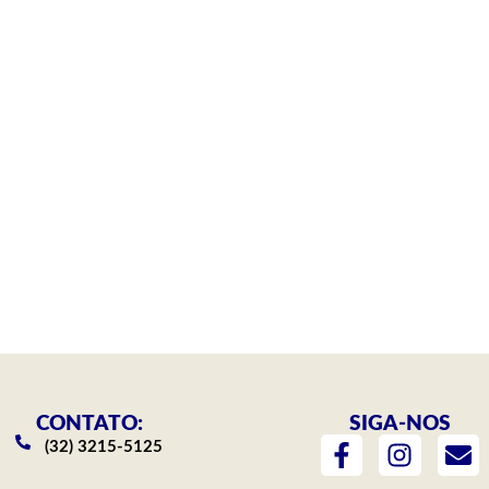
CONTATO:
SIGA-NOS
F
I
E
(32) 3215-5125
a
n
n