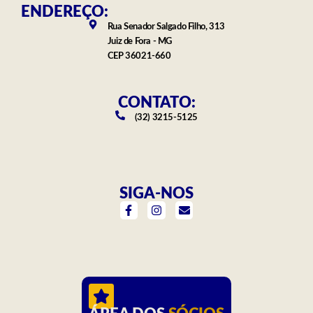
ENDEREÇO:
Rua Senador Salgado Filho, 313
Juiz de Fora - MG
CEP 36021-660
CONTATO:
(32) 3215-5125
SIGA-NOS
F
I
E
a
n
n
c
s
v
e
t
e
b
a
l
o
g
o
o
r
p
k
a
e
-
m
f