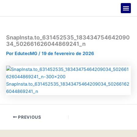
Ir
para
o
PROJETOS
conteúdo
SnapInsta.to_631452535_183434754642090
34_502661626044869241_n
Por
EdutecMG
/
19 de fevereiro de 2026
PREVIOUS