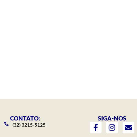
CONTATO:
SIGA-NOS
F
I
E
(32) 3215-5125
a
n
n