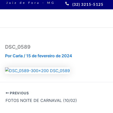
Ir
Juiz de Fora - MG
(32) 3215-5125
para
o
conteúdo
DSC_0589
Por
Carla
/
15 de fevereiro de 2024
PREVIOUS
FOTOS NOITE DE CARNAVAL (10/02)