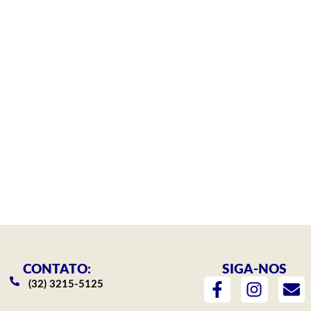
CONTATO:
SIGA-NOS
F
I
E
(32) 3215-5125
a
n
n