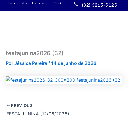
Ir
Juiz de Fora - MG
(32) 3215-5125
para
o
conteúdo
festajunina2026 (32)
Por
Jéssica Pereira
/
14 de junho de 2026
PREVIOUS
FESTA JUNINA (12/06/2026)