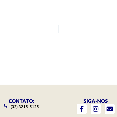
CONTATO:
SIGA-NOS
F
I
E
(32) 3215-5125
a
n
n