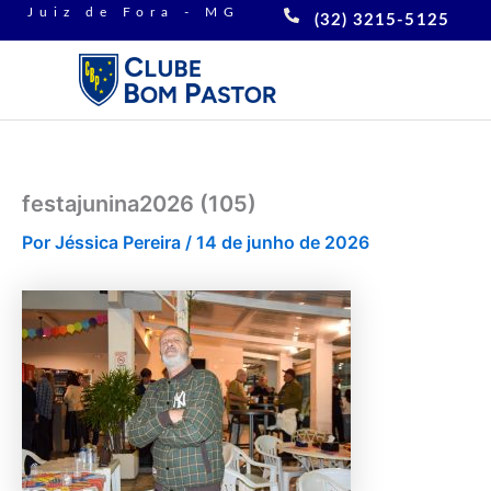
Ir
Juiz de Fora - MG
(32) 3215-5125
para
o
conteúdo
festajunina2026 (105)
Por
Jéssica Pereira
/
14 de junho de 2026