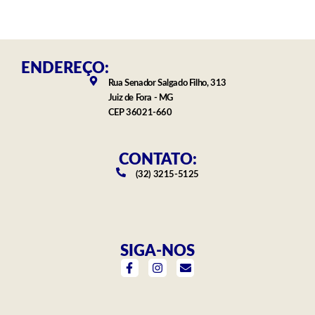
ENDEREÇO:
Rua Senador Salgado Filho, 313
Juiz de Fora - MG
CEP 36021-660
CONTATO:
(32) 3215-5125
SIGA-NOS
F
I
E
a
n
n
c
s
v
e
t
e
b
a
l