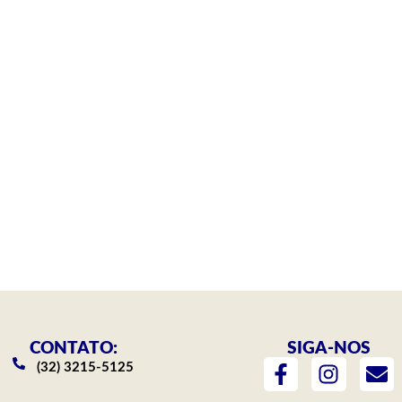
CONTATO:
SIGA-NOS
F
I
E
(32) 3215-5125
a
n
n