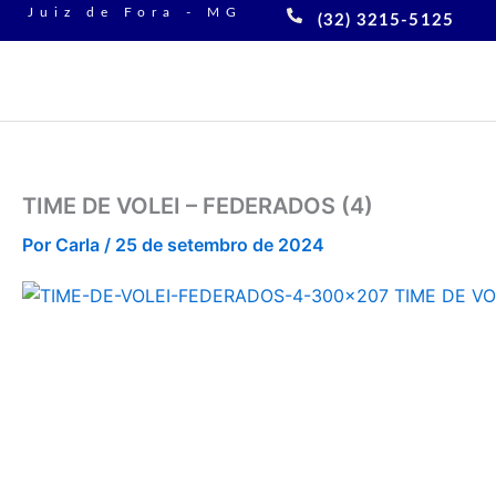
Ir
Juiz de Fora - MG
(32) 3215-5125
para
o
conteúdo
TIME DE VOLEI – FEDERADOS (4)
Por
Carla
/
25 de setembro de 2024