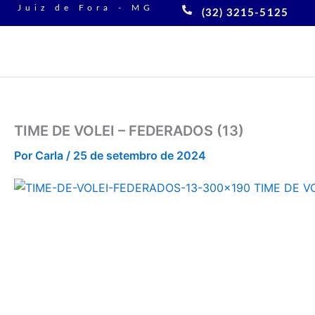
Ir
Juiz de Fora - MG
(32) 3215-5125
para
o
conteúdo
TIME DE VOLEI – FEDERADOS (13)
Por
Carla
/
25 de setembro de 2024