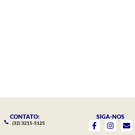
CONTATO:
SIGA-NOS
F
I
E
(32) 3215-5125
a
n
n