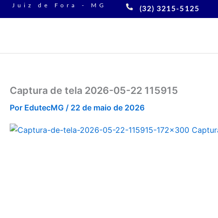
Ir
Juiz de Fora - MG
(32) 3215-5125
para
o
conteúdo
Captura de tela 2026-05-22 115915
Por
EdutecMG
/
22 de maio de 2026