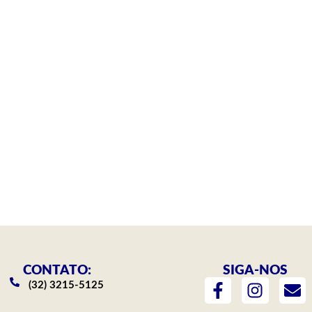
CONTATO:
SIGA-NOS
F
I
E
(32) 3215-5125
a
n
n