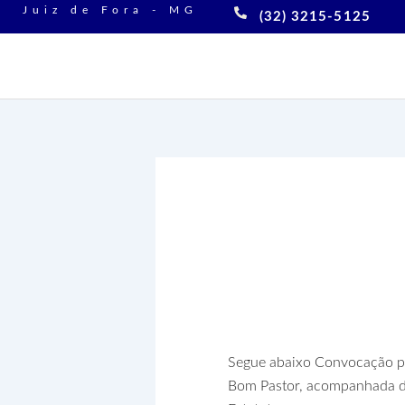
Ir
Juiz de Fora - MG
(32) 3215-5125
para
o
conteúdo
Convocação p
Estatuto
Segue abaixo Convocação pa
Bom Pastor, acompanhada do