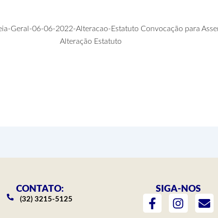
CONTATO:
SIGA-NOS
F
I
E
(32) 3215-5125
a
n
n