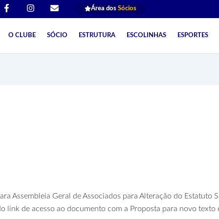
F
I
E
Área dos
Sócios
a
n
n
c
s
v
e
t
e
O CLUBE
SÓCIO
ESTRUTURA
ESCOLINHAS
ESPORTES
b
a
l
o
g
o
o
r
p
k
a
e
-
m
f
ara Assembleia Geral – A
ra Assembleia Geral de Associados para Alteração do Estatuto S
 link de acesso ao documento com a Proposta para novo texto d