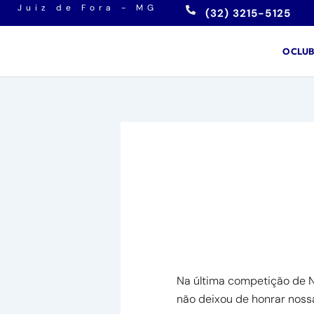
Ir
Juiz de Fora - MG
(32) 3215-5125
para
o
O CLU
conteúdo
Campeonato M
Natação
Na última competição de N
não deixou de honrar nossa