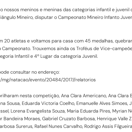
lho nossos meninos e meninas das categorias infantil e juvenil
riângulo Mineiro, disputar o Campeonato Mineiro Infanto Juven
m 20 atletas e voltamos para casa com 45 medalhas, quebra
 Campeonato. Trouxemos ainda os Troféus de Vice-campeões 
egoria Infantil e 4º Lugar da categoria Juvenil.
pode consultar no endereço:
r/mg/natacao/evento/20484/2017//relatorios
brilharam nesta competição, Ana Clara Americano, Ana Clara B
ina Sousa, Eduarda Victoria Coelho, Emanuelle Alves Simoes, Ju
sel, Lorena Evangelista Souza, Maria Eduarda Pires, Myrian Nel
ur Bandeira Moraes, Gabriel Cruzato Barbosa, Henrique Valle Za
rbosa Surerus, Rafael Nunes Carvalho, Rodrigo Assis Filgueira