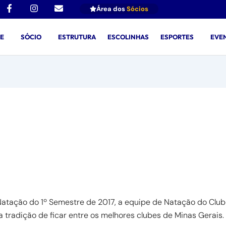
F
I
E
Área dos
Sócios
a
n
n
c
s
v
e
t
e
BE
SÓCIO
ESTRUTURA
ESCOLINHAS
ESPORTES
EVE
b
a
l
o
g
o
o
r
p
k
a
e
-
m
f
ineiro Infanto Juvenil 
atação do 1º Semestre de 2017, a equipe de Natação do Clu
 tradição de ficar entre os melhores clubes de Minas Gerais.