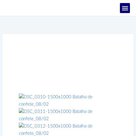
Ir
para
o
PROJETOS
conteúdo
Batalha de
confete_08/02