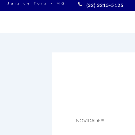
Ir
Juiz de Fora - MG
(32) 3215-5125
para
o
conteúdo
Apoio Peda
NOVIDADE!!!