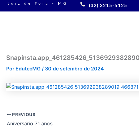
Ir
Juiz de Fora - MG
(32) 3215-5125
para
o
conteúdo
Snapinsta.app_461285426_513692938289
Por
EdutecMG
/
30 de setembro de 2024
PREVIOUS
Aniversário 71 anos