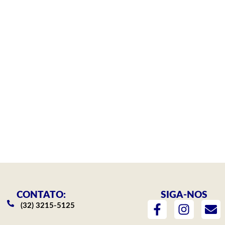
CONTATO:
SIGA-NOS
F
I
E
(32) 3215-5125
a
n
n