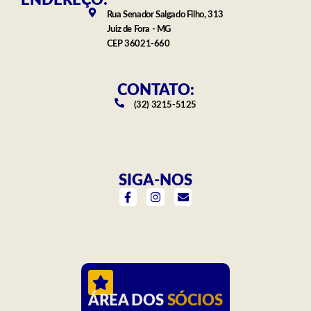
ENDEREÇO:
Rua Senador Salgado Filho, 313
Juiz de Fora - MG
CEP 36021-660
CONTATO:
(32) 3215-5125
SIGA-NOS
F
I
E
a
n
n
c
s
v
e
t
e
b
a
l
o
g
o
o
r
p
k
a
e
-
m
f
ÁREA DOS
SÓCIOS