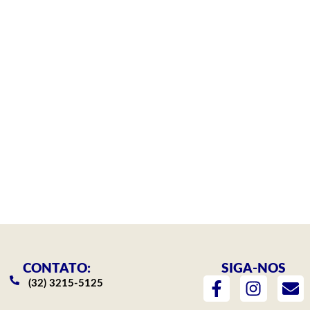
CONTATO:
SIGA-NOS
F
I
E
(32) 3215-5125
a
n
n