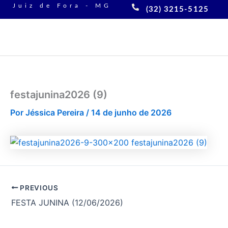
Ir
Juiz de Fora - MG
(32) 3215-5125
para
o
conteúdo
festajunina2026 (9)
Por
Jéssica Pereira
/
14 de junho de 2026
PREVIOUS
FESTA JUNINA (12/06/2026)