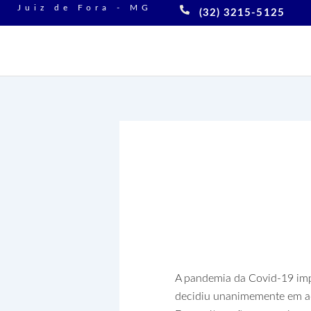
Ir
Juiz de Fora - MG
(32) 3215-5125
para
o
conteúdo
Clube Bom Pa
taxas de ma
A pandemia da Covid-19 imp
decidiu unanimemente em ad