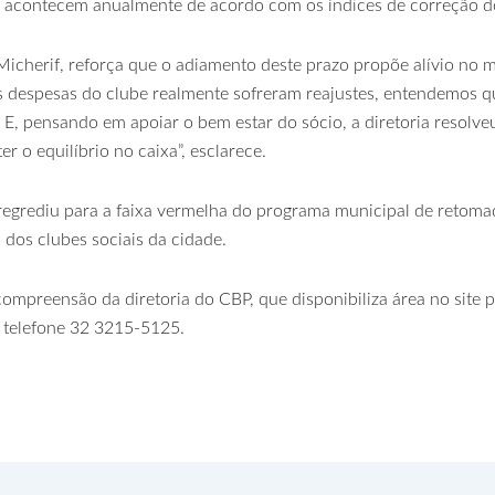
es acontecem anualmente de acordo com os índices de correção d
Micherif, reforça que o adiamento deste prazo propõe alívio no 
despesas do clube realmente sofreram reajustes, entendemos q
. E, pensando em apoiar o bem estar do sócio, a diretoria resolve
 o equilíbrio no caixa”, esclarece.
 regrediu para a faixa vermelha do programa municipal de retom
dos clubes sociais da cidade.
compreensão da diretoria do CBP, que disponibiliza área no site 
o telefone 32 3215-5125.