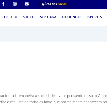
F
I
E
Área dos
Sócios
a
n
n
c
s
v
e
t
e
O CLUBE
SÓCIO
ESTRUTURA
ESCOLINHAS
ESPORTES
b
a
l
o
g
o
o
r
p
k
a
e
-
m
f
stor toma decisão e adia 
nutenção
actou sobremaneira a sociedade civil, e pensando nisso, o Club
iar o reajuste de todas as taxas que normalmente acontecem n