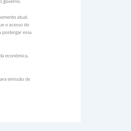
o governo.
momento atual.
ue o acesso do
u postergar essa
ada econômica,
para emissão de