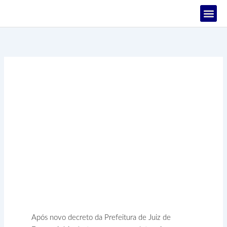
Ir
para
o
PROJETOS
conteúdo
CBP reforça comitê de
crises para acompanhar
pandemia em Juiz de
Fora
Após novo decreto da Prefeitura de Juiz de